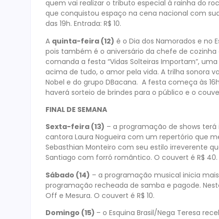
quem vai realizar o tributo especial à rainha do r
que conquistou espaço na cena nacional com sua 
das 19h. Entrada: R$ 10.
A
quinta-feira (12)
é o Dia dos Namorados e no Es
pois também é o aniversário da chefe de cozinha 
comanda a festa “Vidas Solteiras Importam”, uma 
acima de tudo, o amor pela vida. A trilha sonora v
Nobel e do grupo DBacana. A festa começa às 16h,
haverá sorteio de brindes para o público e o couver
FINAL DE SEMANA
Sexta-feira (13)
– a programação de shows terá in
cantora Laura Nogueira com um repertório que me
Sebasthian Monteiro com seu estilo irreverente 
Santiago com forró romântico. O couvert é R$ 40.
Sábado (14)
– a programação musical inicia mais 
programação recheada de samba e pagode. Neste d
Off e Mesura. O couvert é R$ 10.
Domingo (15)
– o Esquina Brasil/Nega Teresa rece