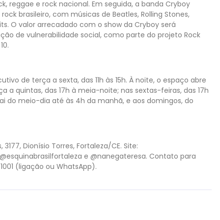
ck, reggae e rock nacional. Em seguida, a banda Cryboy
 rock brasileiro, com músicas de Beatles, Rolling Stones,
raits. O valor arrecadado com o show da Cryboy será
ção de vulnerabilidade social, como parte do projeto Rock
10.
ivo de terça a sexta, das 11h às 15h. À noite, o espaço abre
a a quintas, das 17h à meia-noite; nas sextas-feiras, das 17h
ai do meio-dia até às 4h da manhã, e aos domingos, do
3177, Dionísio Torres, Fortaleza/CE. Site:
 @esquinabrasilfortaleza e @nanegateresa. Contato para
-1001 (ligação ou WhatsApp).