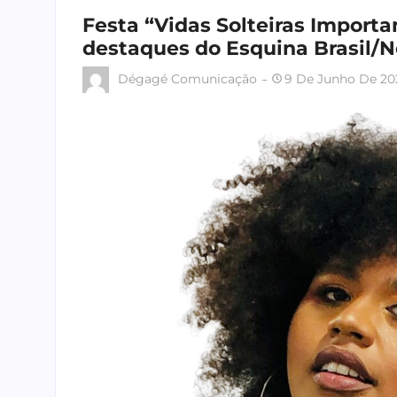
Festa “Vidas Solteiras Import
destaques do Esquina Brasil/
Dégagé Comunicação
9 De Junho De 20