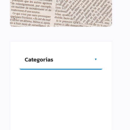
Categorias
▼
Artigos
Cidade
Comércio
Cultura