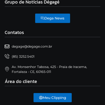
Grupo de Notícias Dégagé
Dega News
Contatos
degage@degage.com.br
(85) 3252.5401
Av. Monsenhor Tabosa, 425 - Praia de Iracema,
Fortaleza - CE, 60165-011
Área do cliente
Meu Clipping