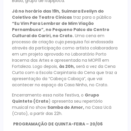
Baião, grupo de Itapipoca.
Já no horário das 19h,
Suimara Eveliyn do
Coletivo de Teatro Cínicas
traz para o público
“Eu Vim Para Lembrar de Mim Viação
Pernambuco”, no Pequeno Palco do Centro
Cultural do Cariri, no Crato.
Uma cena em
processo de criação cuja pesquisa foi endossada
através da participação como artista colaboradora
em um projeto aprovado no Laboratório Porto
Iracema das Artes e apresentada na MOPI11 em
Fortaleza. Logo depois,
às 20h,
será a vez da Cena
Curta com a Escola Carpintaria da Cena que traz a
apresentação da “Cabeça Cabaça”, que vai
acontecer no espaço da Casa Ninho, no Crato.
Encerramento essa noite festiva, o
Grupo
Quinteto (Crato
) apresenta seu repertório
musical no show
Samba do Amor,
na Casa Ucá
(Crato), a partir das 22h.
PROGRAMAÇÃO DE QUINTA-FEIRA – 20/06