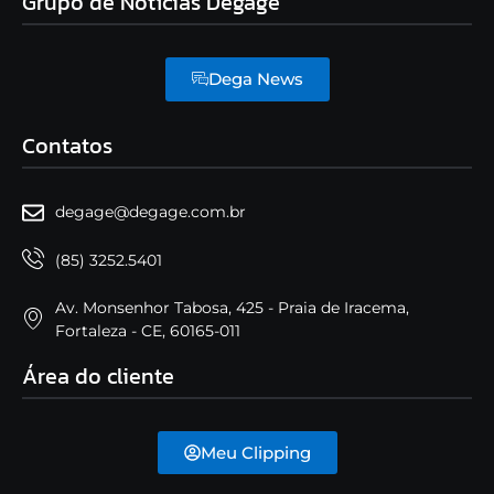
Grupo de Notícias Dégagé
Dega News
Contatos
degage@degage.com.br
(85) 3252.5401
Av. Monsenhor Tabosa, 425 - Praia de Iracema,
Fortaleza - CE, 60165-011
Área do cliente
Meu Clipping