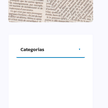
Categorias
▼
Artigos
Cidade
Comércio
Cultura