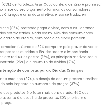
 (CDL) de Fortaleza, Assis Cavalcante, o cenário é promissor,
o limite do seu orçamento familiar, os consumidores
as Crianças é uma data afetiva, e isso se traduz em
ioria (85%) pretende pagar à vista, com o PIX liderando
% dos entrevistados. Ainda assim, 40% dos consumidores
o cartão de crédito, com média de cinco parcelas.
, emocional. Cerca de 32% compram pelo prazer de ver as
tear pessoas queridas e 18% destacam a importância
nejam reduzir os gastos (12%), os principais motivos são a
ertado (26%) e o acúmulo de dívidas (21%).
 intenção de compras para o Dia das Crianças
ais este ano (37%), o desejo de dar um presente melhor
guido pelo impacto do aumento de preços (37%).
de dos produtos é o fator mais considerado: 46% dos
o assunto é a escolha do presente, 30% priorizam a
 preço.