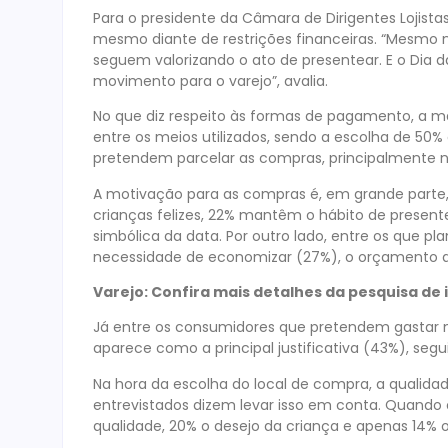
Para o presidente da Câmara de Dirigentes Lojistas
mesmo diante de restrições financeiras. “Mesmo n
seguem valorizando o ato de presentear. E o Dia d
movimento para o varejo”, avalia.
No que diz respeito às formas de pagamento, a ma
entre os meios utilizados, sendo a escolha de 50
pretendem parcelar as compras, principalmente n
A motivação para as compras é, em grande parte
crianças felizes, 22% mantêm o hábito de presen
simbólica da data. Por outro lado, entre os que pla
necessidade de economizar (27%), o orçamento ap
Varejo: Confira mais detalhes da pesquisa de
Já entre os consumidores que pretendem gastar m
aparece como a principal justificativa (43%), se
Na hora da escolha do local de compra, a qualida
entrevistados dizem levar isso em conta. Quando 
qualidade, 20% o desejo da criança e apenas 14% o