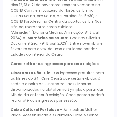
dias 12, 13 e 21 de novembro, respectivamente no
CCBNB Cariri, em Juazeiro do Norte, às 15h; no
CCBNB Sousa, em Sousa, na Paraíba, às 15h30; e
CCBNB Fortaleza, no Centro da capital, às 15h. Nos
três equipamentos serão exibidos
“
Almadia”
(Mariana Medina. Animação. 8’. Brasil.
2024) e “
Memórias da chuva”
(Wolney Oliveira.
Documentário. 79’. Brasil. 2023). Entre novembro e
fevereiro será a vez de uma circulação por dez
cidades do interior do Ceará.
Como retirar os ingressos para as exibições
Cineteatro São Luiz
– Os ingressos gratuitos para
os filmes do 34º Cine Ceará que serão exibidos à
tarde e à noite no Cineteatro São Luiz serão
disponibilizados na plataforma Sympla, a partir das
14h do dia anterior à exibição. Cada pessoa poderá
retirar até dois ingressos por sessão.
Caixa Cultural Fortaleza
– As mostras Melhor
Idade, Acessibilidade e O Primeiro Filme A Gente