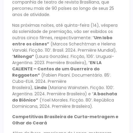
companhia de teatro de revista Brasiliana, que
percorreu mais de 90 países ao longo de seus 25
anos de atividade.
Nas próximas noites, até quinta-feira (14), véspera
da solenidade de premiação, vão ser exibidos os
outros cinco filmes, respectivamente: “
Um lobo
entre os cisnes”
(Marcos Schechtman e Helena
Varvaki. Ficção. 110’. Brasil. 2024. Première Mundial),
“
Milonga”
(Laura González. Ficção, 106’. Uruguai-
Argentina. 2023. Première Brasileira), “
EN LA
CALIENTE – Contos de um Guerreiro do
Reggaeton”
(Fabien Pisani. Documentário. 85’.
Cuba-EUA. 2024. Première
Brasileira),
Linda
(Mariana Wainstein. Ficção. 100’.
Argentina. 2024. Première Brasileira) e “
A bachata
do Biônico”
(Yoel Morales. Ficção. 80′. República
Dominicana, 2024. Première Brasileira).
Competitivas Brasileira de Curta-metragem e
Olhar do Ceará