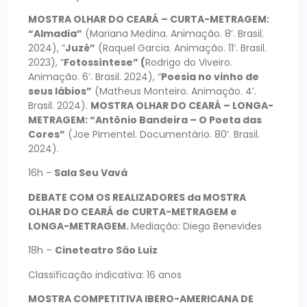
MOSTRA OLHAR DO CEARÁ – CURTA-METRAGEM:
“Almadia”
(Mariana Medina. Animação. 8’. Brasil.
2024), “
Juzé”
(Raquel Garcia. Animação. 11’. Brasil.
2023), “
Fotossíntese” (
Rodrigo do Viveiro.
Animação. 6’. Brasil. 2024), “
Poesia no vinho de
seus lábios”
(Matheus Monteiro. Animação. 4’.
Brasil. 2024).
MOSTRA OLHAR DO CEARÁ – LONGA-
METRAGEM: “Antônio Bandeira – O Poeta das
Cores”
(Joe Pimentel. Documentário. 80’. Brasil.
2024).
16h –
Sala Seu Vavá
DEBATE COM OS REALIZADORES da MOSTRA
OLHAR DO CEARÁ de CURTA-METRAGEM e
LONGA-METRAGEM.
Mediação: Diego Benevides
18h –
Cineteatro São Luiz
Classificação indicativa: 16 anos
MOSTRA COMPETITIVA IBERO-AMERICANA DE