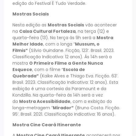
edição do Festival É Tudo Verdade.
Mostras Sociais
Nesta edição as
Mostras Sociais
vão acontecer
na
Caixa Cultural Fortaleza
, na terça (12) e
quarta-feira (13). Na terça às 9h será a
Mostra
Melhor Idade
, com o longa “
Mussum, o
Filmis”
(Sílvio Guindane. Ficção, 123’. Brasil. 2023.
Classificação Indicativa: 12 anos). Às 14h será a
mostra
O Primeiro Filme a Gente Nunca
Esquece
, com o filme “
Escola de
Quebrada”
(Kaike Alves e Thiago Eva. Ficção. 63’.
Brasil. 2023. Classificação Indicativa: 12 anos). Esta
exibição é uma cortesia da Paramount e da
Kondzilla. Na quarta-feira às 14h será a vez
da
Mostra Acessibilidade
, com a exibição do
longa-metragem “
Mirador”
(Bruno Costa. Ficção.
95’. Brasil. 2021. Classificação Indicativa: 16 anos).
Mostra Cine Ceará Itinerante
A
Mostra Cine Ceará Itinerante
acontecerá nos