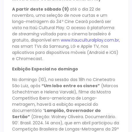
A partir deste sábado (9)
até o dia 22 de
novembro, uma seleção de nove curtas e um
longa-metragem do 34º Cine Ceará poderá ser
vista na Itaú Cultural Play. O acesso à plataforma
de
streaming
voltada para o cinema brasileiro é
gratuito, disponível em
www.itauculturalplay.com.br
,
nas smart TVs da Samsung, LG e Apple TV, nos
aplicativos para dispositivos móveis (Android e iOS)
e Chromecast.
Exibição Especial no domingo
No domingo (10), na sessão das 18h no Cineteatro
São Luiz, após
“Um lobo entre os cisnes”
(Marcos
Schechtman e Helena Varvaki), filme da Mostra
Competitiva Ibero-americana de Longa-
metragem, haverá a exibição especial do
documentário “
Lampião, Governador do
Sertão”
(Direção: Wolney Oliveira. Documentário.
90’. Brasil. 2024. 14 anos), que em abril participou da
Competição Brasileira de Longas-Metragens da 29ª