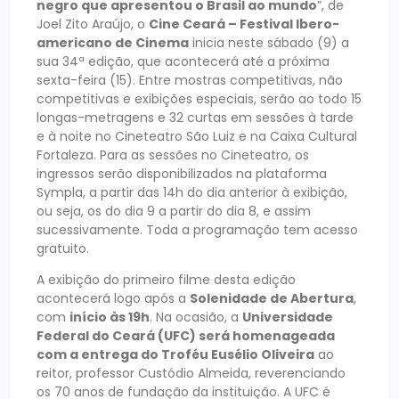
negro que apresentou o Brasil ao mundo
”, de
Joel Zito Araújo, o
Cine Ceará – Festival Ibero-
americano de Cinema
inicia neste sábado (9) a
sua 34ª edição, que acontecerá até a próxima
sexta-feira (15). Entre mostras competitivas, não
competitivas e exibições especiais, serão ao todo 15
longas-metragens e 32 curtas em sessões à tarde
e à noite no Cineteatro São Luiz e na Caixa Cultural
Fortaleza. Para as sessões no Cineteatro, os
ingressos serão disponibilizados na plataforma
Sympla, a partir das 14h do dia anterior à exibição,
ou seja, os do dia 9 a partir do dia 8, e assim
sucessivamente. Toda a programação tem acesso
gratuito.
A exibição do primeiro filme desta edição
acontecerá logo após a
Solenidade de Abertura
,
com
início às 19h
. Na ocasião, a
Universidade
Federal do Ceará (UFC) será homenageada
com a entrega do Troféu Eusélio Oliveira
ao
reitor, professor Custódio Almeida, reverenciando
os 70 anos de fundação da instituição. A UFC é