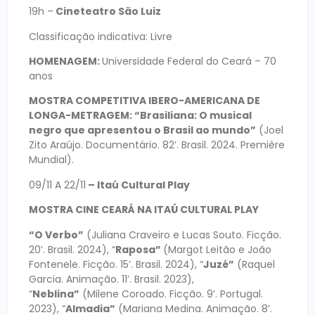
19h –
Cineteatro São Luiz
Classificação indicativa: Livre
HOMENAGEM:
Universidade Federal do Ceará – 70
anos
MOSTRA COMPETITIVA IBERO-AMERICANA DE
LONGA-METRAGEM: “Brasiliana: O musical
negro que apresentou o Brasil ao mundo”
(Joel
Zito Araújo. Documentário. 82’. Brasil. 2024. Première
Mundial).
09/11 A 22/11
– Itaú Cultural Play
MOSTRA CINE CEARÁ NA ITAÚ CULTURAL PLAY
“O Verbo”
(Juliana Craveiro e Lucas Souto. Ficção.
20’. Brasil. 2024), “
Raposa”
(Margot Leitão e João
Fontenele. Ficção. 15’. Brasil. 2024), “
Juzé”
(Raquel
Garcia. Animação. 11’. Brasil. 2023),
“
Neblina”
(Milene Coroado. Ficção. 9’. Portugal.
2023), “
Almadia”
(Mariana Medina. Animação. 8’.