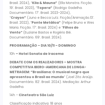
Brasil. 2024), “
Kila & Mauna”
(Ella Monstra. Ficção.
19’. Brasil. 2023), “
Topera”
(Rodrigo Gadelha.
Documentário. 17’. Brasil. 2023-2024),
“
Crayon”
(Juno e Becca Lutz. Ficção/Animação.13’.
Brasil. 2022), “
Ponte Metálica”
(Felipe Bruno e Wes
Maria. Ficção. 17’. Brasil. 2024) e “
Filhos do
Vento”
(Euziane Bastos e Rogério Bié.
Documentário. 69’. Brasil. 2024).
PROGRAMAÇÃO – DIA 10/11 – DOMINGO
10h
– Hotel Sonata de Iracema
DEBATE COM OS REALIZADORES – MOSTRA
COMPETITIVA IBERO-AMERICANA DE LONGA-
METRAGEM: “Brasiliana: O musical negro que
apresentou o Brasil ao mundo
” (Joel Zito Araújo.
Documentário. 82’. Brasil. 2024). Mediação: Arthur
Gadelha.
14h –
Cineteatro São Luiz
Classificação indicativa: 18 anos