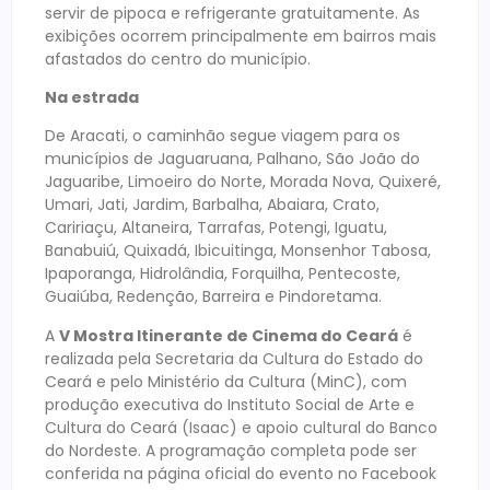
servir de pipoca e refrigerante gratuitamente. As
exibições ocorrem principalmente em bairros mais
afastados do centro do município.
Na estrada
De Aracati, o caminhão segue viagem para os
municípios de Jaguaruana, Palhano, São João do
Jaguaribe, Limoeiro do Norte, Morada Nova, Quixeré,
Umari, Jati, Jardim, Barbalha, Abaiara, Crato,
Caririaçu, Altaneira, Tarrafas, Potengi, Iguatu,
Banabuiú, Quixadá, Ibicuitinga, Monsenhor Tabosa,
Ipaporanga, Hidrolândia, Forquilha, Pentecoste,
Guaiúba, Redenção, Barreira e Pindoretama.
A
V
Mostra
Itinerante
de Cinema do Ceará
é
realizada pela Secretaria da Cultura do Estado do
Ceará e pelo Ministério da Cultura (MinC), com
produção executiva do Instituto Social de Arte e
Cultura do Ceará (Isaac) e apoio cultural do Banco
do Nordeste. A programação completa pode ser
conferida na página oficial do evento no Facebook