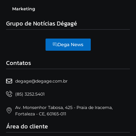
Marketing
Grupo de Notícias Dégagé
Dega News
Contatos
degage@degage.com.br
(85) 3252.5401
Av. Monsenhor Tabosa, 425 - Praia de Iracema,
Fortaleza - CE, 60165-011
Área do cliente