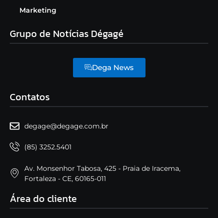
Marketing
Grupo de Notícias Dégagé
Dega News
Contatos
degage@degage.com.br
(85) 3252.5401
Av. Monsenhor Tabosa, 425 - Praia de Iracema,
Fortaleza - CE, 60165-011
Área do cliente