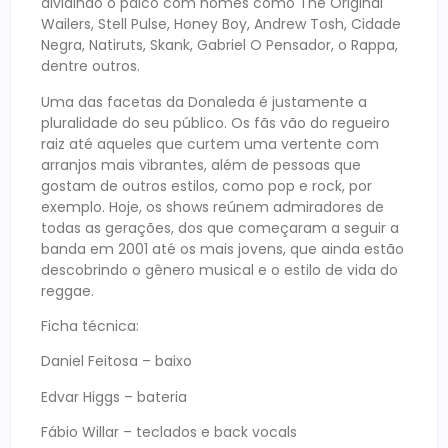
dividindo o palco com nomes como The Original
Wailers, Stell Pulse, Honey Boy, Andrew Tosh, Cidade
Negra, Natiruts, Skank, Gabriel O Pensador, o Rappa,
dentre outros.
Uma das facetas da Donaleda é justamente a
pluralidade do seu público. Os fãs vão do regueiro
raiz até aqueles que curtem uma vertente com
arranjos mais vibrantes, além de pessoas que
gostam de outros estilos, como pop e rock, por
exemplo. Hoje, os shows reúnem admiradores de
todas as gerações, dos que começaram a seguir a
banda em 2001 até os mais jovens, que ainda estão
descobrindo o gênero musical e o estilo de vida do
reggae.
Ficha técnica:
Daniel Feitosa – baixo
Edvar Higgs – bateria
Fábio Willar – teclados e back vocals