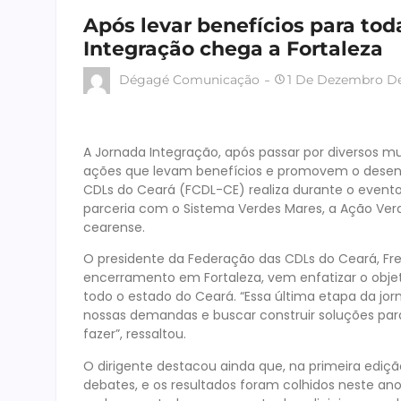
Após levar benefícios para tod
Integração chega a Fortaleza
Dégagé Comunicação
1 De Dezembro De
A Jornada Integração, após passar por diversos m
ações que levam benefícios e promovem o desenv
CDLs do Ceará (FCDL-CE) realiza durante o evento 
parceria com o Sistema Verdes Mares, a Ação Verd
cearense.
O presidente da Federação das CDLs do Ceará, Fre
encerramento em Fortaleza, vem enfatizar o objet
todo o estado do Ceará. “Essa última etapa da j
nossas demandas e buscar construir soluções para
fazer”, ressaltou.
O dirigente destacou ainda que, na primeira ediç
debates, e os resultados foram colhidos neste an