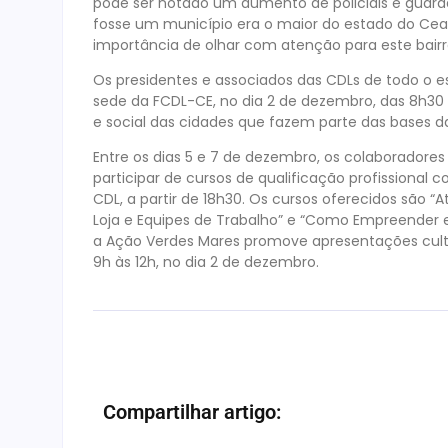
pode ser notado um aumento de policiais e guarda
fosse um município era o maior do estado do Cear
importância de olhar com atenção para este bairr
Os presidentes e associados das CDLs de todo o e
sede da FCDL-CE, no dia 2 de dezembro, das 8h30 à
e social das cidades que fazem parte das bases d
Entre os dias 5 e 7 de dezembro, os colaboradore
participar de cursos de qualificação profissional 
CDL, a partir de 18h30. Os cursos oferecidos são 
Loja e Equipes de Trabalho” e “Como Empreender e 
a Ação Verdes Mares promove apresentações cultura
9h às 12h, no dia 2 de dezembro.
Compartilhar artigo: