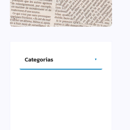
Categorias
▼
Artigos
Cidade
Comércio
Cultura