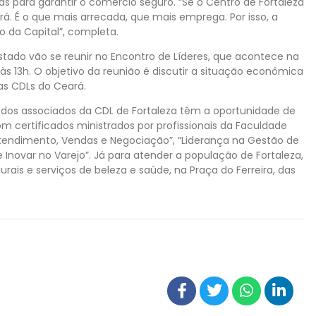
s para garantir o comércio seguro. “Se o Centro de Fortaleza
á. É o que mais arrecada, que mais emprega. Por isso, a
o da Capital”, completa.
stado vão se reunir no Encontro de Líderes, que acontece na
s 13h. O objetivo da reunião é discutir a situação econômica
as CDLs do Ceará.
s dos associados da CDL de Fortaleza têm a oportunidade de
com certificados ministrados por profissionais da Faculdade
“Atendimento, Vendas e Negociação”, “Liderança na Gestão de
Inovar no Varejo”. Já para atender a população de Fortaleza,
is e serviços de beleza e saúde, na Praça do Ferreira, das