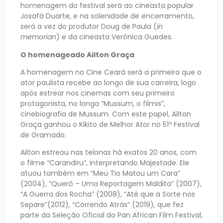
homenagem do festival será ao cineasta popular
Josafá Duarte, e na solenidade de encerramento,
será a vez do produtor Doug de Paula (
in
memorian
) e da cineasta Verônica Guedes.
O homenageado Ailton Graça
A homenagem no Cine Ceará será a primeira que o
ator paulista recebe ao longo de sua carreira, logo
após estrear nos cinemas com seu primeiro
protagonista, no longa “Mussum, o filmis”,
cinebiografia de Mussum. Com este papel, Ailton
Graça ganhou o Kikito de Melhor Ator no 51º Festival
de Gramado.
Ailton estreou nas telonas há exatos 20 anos, com
o filme “Carandiru”, interpretando Majestade. Ele
atuou também em “Meu Tio Matou um Cara”
(2004), “Querô – Uma Reportagem Maldita” (2007),
“A Guerra dos Rocha” (2008), “Até que a Sorte nos
Separe”(2012), “Correndo Atrás” (2019), que fez
parte da Seleção Oficial do Pan African Film Festival,