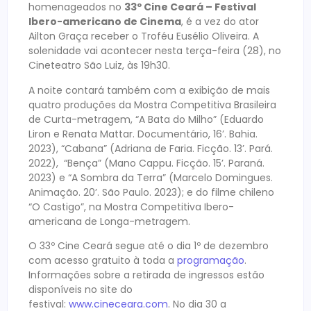
homenageados no
33º Cine Ceará – Festival
Ibero-americano de Cinema
, é a vez do ator
Ailton Graça receber o Troféu Eusélio Oliveira. A
solenidade vai acontecer nesta terça-feira (28), no
Cineteatro São Luiz, às 19h30.
A noite contará também com a exibição de mais
quatro produções da Mostra Competitiva Brasileira
de Curta-metragem, “A Bata do Milho” (Eduardo
Liron e Renata Mattar. Documentário, 16’. Bahia.
2023), “Cabana” (Adriana de Faria. Ficção. 13’. Pará.
2022), “Bença” (Mano Cappu. Ficção. 15’. Paraná.
2023) e “A Sombra da Terra” (Marcelo Domingues.
Animação. 20’. São Paulo. 2023); e do filme chileno
“O Castigo”, na Mostra Competitiva Ibero-
americana de Longa-metragem.
O 33º Cine Ceará segue até o dia 1º de dezembro
com acesso gratuito à toda a
programação
.
Informações sobre a retirada de ingressos estão
disponíveis no site do
festival:
www.cineceara.com
. No dia 30 a