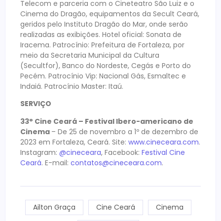
Telecom e parceria com o Cineteatro São Luiz e o
Cinema do Dragão, equipamentos da Secult Ceará,
geridos pelo Instituto Dragão do Mar, onde serão
realizadas as exibições. Hotel oficial: Sonata de
Iracema. Patrocínio: Prefeitura de Fortaleza, por
meio da Secretaria Municipal da Cultura
(Secultfor), Banco do Nordeste, Cegás e Porto do
Pecém. Patrocínio Vip: Nacional Gás, Esmaltec e
Indaiá. Patrocínio Master: Itaú.
SERVIÇO
33° Cine Ceará – Festival Ibero-americano de
Cinema
– De 25 de novembro a 1º de dezembro de
2023 em Fortaleza, Ceará. Site:
www.cineceara.com
.
Instagram:
@cineceara
, Facebook:
Festival Cine
Ceará
. E-mail:
contatos@cineceara.com
.
Ailton Graça
Cine Ceará
Cinema