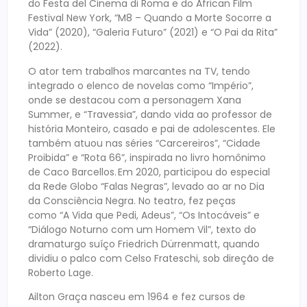
do Festa del Cinema di Roma e do African Film
Festival New York, “M8 – Quando a Morte Socorre a
Vida” (2020), “Galeria Futuro” (2021) e “O Pai da Rita”
(2022).
O ator tem trabalhos marcantes na TV, tendo
integrado o elenco de novelas como “Império”,
onde se destacou com a personagem Xana
Summer, e “Travessia”, dando vida ao professor de
história Monteiro, casado e pai de adolescentes. Ele
também atuou nas séries “Carcereiros”, “Cidade
Proibida” e “Rota 66”, inspirada no livro homônimo
de Caco Barcellos. Em 2020, participou do especial
da Rede Globo “Falas Negras”, levado ao ar no Dia
da Consciência Negra. No teatro, fez peças
como “A Vida que Pedi, Adeus”, “Os Intocáveis” e
“Diálogo Noturno com um Homem Vil”, texto do
dramaturgo suíço Friedrich Dürrenmatt, quando
dividiu o palco com Celso Frateschi, sob direção de
Roberto Lage.
Ailton Graça nasceu em 1964 e fez cursos de