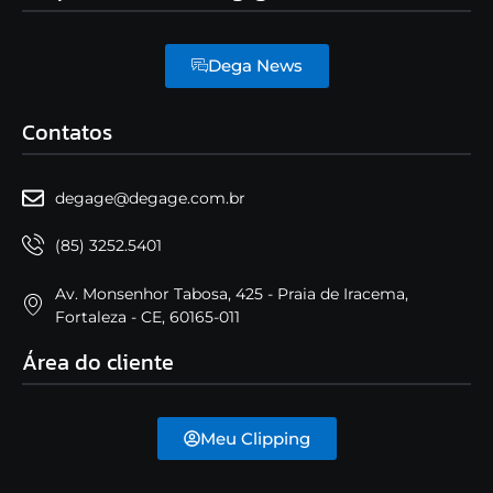
Dega News
Contatos
degage@degage.com.br
(85) 3252.5401
Av. Monsenhor Tabosa, 425 - Praia de Iracema,
Fortaleza - CE, 60165-011
Área do cliente
Meu Clipping