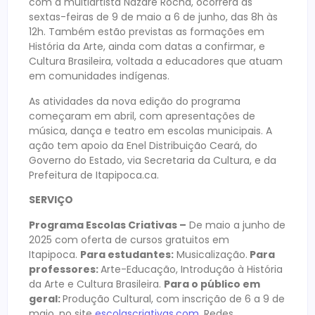
com a multiartista Nazaré Rocha, ocorrerá às
sextas-feiras de 9 de maio a 6 de junho, das 8h às
12h. Também estão previstas as formações em
História da Arte, ainda com datas a confirmar, e
Cultura Brasileira, voltada a educadores que atuam
em comunidades indígenas.
As atividades da nova edição do programa
começaram em abril, com apresentações de
música, dança e teatro em escolas municipais. A
ação tem apoio da Enel Distribuição Ceará, do
Governo do Estado, via Secretaria da Cultura, e da
Prefeitura de Itapipoca.ca.
SERVIÇO
Programa Escolas Criativas –
De maio a junho de
2025 com oferta de cursos gratuitos em
Itapipoca.
Para estudantes:
Musicalização.
Para
professores:
Arte-Educação, Introdução à História
da Arte e Cultura Brasileira.
Para o público em
geral:
Produção Cultural, com inscrição de 6 a 9 de
maio, no site
escolascriativas.com
. Redes