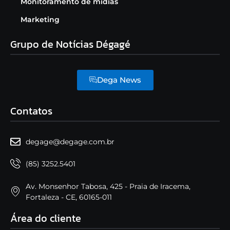
Monitoramento de mídias
Marketing
Grupo de Notícias Dégagé
Dega News
Contatos
degage@degage.com.br
(85) 3252.5401
Av. Monsenhor Tabosa, 425 - Praia de Iracema,
Fortaleza - CE, 60165-011
Área do cliente