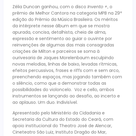
Zélia Duncan ganhou, com o disco
Invento +
, o
prêmio de Melhor Cantora na categoria MPB na 29ª
edição do Prêmio da Música Brasileira. Os méritos
da intérprete nesse álbum em que se mostra
apurada, concisa, detalhista, cheia de alma,
expressão e sentimento ao guiar o ouvinte por
reinvenções de algumas das mais consagradas
criações de Milton e parceiros se soma à
ourivesaria de Jaques Morelenbaum esculpindo
novas melodias, linhas de baixo, levadas rítmicas,
efeitos percussivos, frases e riffs com e sem arco,
preenchendo espaços, mas jogando também com
o silêncio, como que a demonstrar todas as
possibilidades do violoncelo. Voz e cello, ambos
instrumentos se lançando ao desafio, ao incerto e
ao aplauso. Um duo. Indivisível.
Apresentado pelo Ministério da Cidadania e
Secretaria da Cultura do Estado do Ceará, com
apoio institucional do Theatro José de Alencar,
Cineteatro São Luiz, Instituto Dragão do Mar,