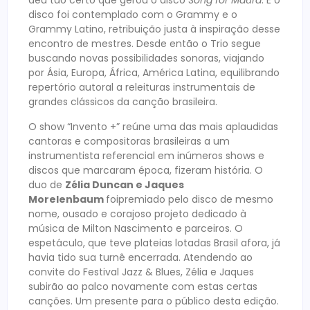
deu tão certo que gerou o disco
Song for Maura
. E o
disco foi contemplado com o Grammy e o
Grammy Latino, retribuição justa à inspiração desse
encontro de mestres. Desde então o Trio segue
buscando novas possibilidades sonoras, viajando
por Ásia, Europa, África, América Latina, equilibrando
repertório autoral a releituras instrumentais de
grandes clássicos da canção brasileira.
O show “Invento +” reúne uma das mais aplaudidas
cantoras e compositoras brasileiras a um
instrumentista referencial em inúmeros shows e
discos que marcaram época, fizeram história. O
duo de
Zélia Duncan e Jaques
Morelenbaum
foipremiado pelo disco de mesmo
nome, ousado e corajoso projeto dedicado à
música de Milton Nascimento e parceiros. O
espetáculo, que teve plateias lotadas Brasil afora, já
havia tido sua turnê encerrada. Atendendo ao
convite do Festival Jazz & Blues, Zélia e Jaques
subirão ao palco novamente com estas certas
canções. Um presente para o público desta edição.