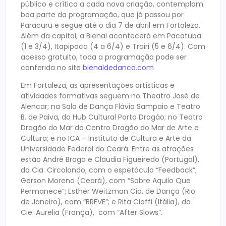
público e crítica a cada nova criação, contemplam
boa parte da programação, que já passou por
Paracuru e segue até o dia 7 de abril em Fortaleza.
Além da capital, a Bienal acontecerá em Pacatuba
(1 e 3/4), Itapipoca (4 a 6/4) e Trairi (5 e 6/4). Com
acesso gratuito, toda a programação pode ser
conferida no site
bienaldedanca.com
Em Fortaleza, as apresentações artísticas e
atividades formativas seguem no Theatro José de
Alencar; na Sala de Dança Flávio Sampaio e Teatro
B. de Paiva, do Hub Cultural Porto Dragão; no Teatro
Dragão do Mar do Centro Dragão do Mar de Arte e
Cultura; e no ICA – Instituto de Cultura e Arte da
Universidade Federal do Ceará. Entre as atrações
estão André Braga e Cláudia Figueiredo (Portugal),
da Cia. Circolando, com o espetáculo “Feedback”;
Gerson Moreno (Ceará), com “Sobre Aquilo Que
Permanece”; Esther Weitzman Cia. de Dança (Rio
de Janeiro), com “BREVE”; e Rita Cioffi (Itália), da
Cie. Aurelia (França), com “After Slows”.