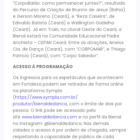
“CorpoBaião: como permanecer juntes?”, resultado
do Percurso de Criação de Brunno de Jesus (Bahia)
e Gerson Moreno (Ceará), e “Reza Caseira”, de
Edivaldo Batista (Ceará) e Wellington Gadelha
(Ceará). Já em Trairi, no Litoral Oeste do Ceará, a
Bienal estará na Comunidade Educacional Padre
Anchieta – CEPAN Ceará. Entre as atrações, Arreios
Cia. de Dança (Ceará), com “CORPOMAR”, e Thiago
Patricio (Ceará), com “Corpo Sabedor”.
ACESSO À PROGRAMAÇÃO
Os ingressos para os espetáculos que acontecem
em Fortaleza podem ser retirados de forma online
na plataforma Sympla
(
https://www.sympla.com.br/
produtor/bienaldedanca
, com o limite de dois por
pessoa. O link pode ser acessado pelo
site
www.bienaldedanca.com
e no perfil da Bienal
no Instagram: @bienaldedanca. Nas demais
cidades o acesso é por ordem de chegada, sempre
respeitando a capacidade de público de cada