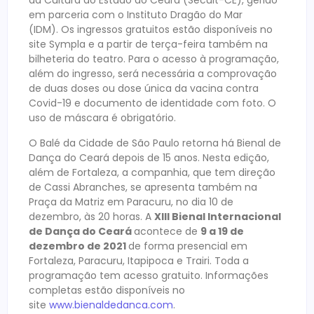
da Cultura do Estado do Ceará (Secult-CE), gerido
em parceria com o Instituto Dragão do Mar
(IDM). Os ingressos gratuitos estão disponíveis no
site Sympla e a partir de terça-feira também na
bilheteria do teatro. Para o acesso à programação,
além do ingresso, será necessária a comprovação
de duas doses ou dose única da vacina contra
Covid-19 e documento de identidade com foto. O
uso de máscara é obrigatório.
O Balé da Cidade de São Paulo retorna há Bienal de
Dança do Ceará depois de 15 anos. Nesta edição,
além de Fortaleza, a companhia, que tem direção
de Cassi Abranches, se apresenta também na
Praça da Matriz em Paracuru, no dia 10 de
dezembro, às 20 horas. A
XIII Bienal Internacional
de Dança do Ceará
acontece de
9 a 19 de
dezembro de 2021
de forma presencial em
Fortaleza, Paracuru, Itapipoca e Trairi. Toda a
programação tem acesso gratuito. Informações
completas estão disponíveis no
site
www.bienaldedanca.com
.