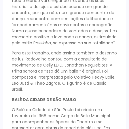
todo o elenco vai chegando trazendo as suas
histórias e desejos e estabelecendo um grande
encontro, por que não, num grande reencontro de
dança, reencontro com sensações de liberdade e
‘empoderamento’ nos movimentos e coreografias.
Numa quase brincadeira de vontades e desejos. Um
momento positivo e leve onde a dança, estimulada
pelo estilo P
assinho
, se expressa na sua totalidade”.
Para este trabalho, onde assina também o desenho
de luz, Rodovalho contou com a consultoria de
movimento de Celly I.D.D, Jonathan Neguebites. A
trilha sonora de “Isso dá um baile!” é original. Foi
composta e interpretada pelo Coletivo Heavy Baile,
Leo Justi & Theo Zagrae. O figurino é de Cássio
Brasil.
BALÉ DA CIDADE DE SÃO PAULO
O Balé da Cidade de São Paulo foi criado em
fevereiro de 1968 como Corpo de Baile Municipal
para acompanhar as óperas do Theatro e se
apresentar com obras do repertório clássico. Em