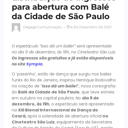
para abertura com Balé
da Cidade de São Paulo
Dégagé Comunicação
6 De Dezembro De 2021
O espetáculo “Isso dá um baile!” será apresentado
no dia 9 de dezembro, às 19h, no Cineteatro São Luiz.
Os ingressos são gratuitos e já estão disponíveis
no site
Sympla
.
O ‘passinho’, estilo de dança que surgiu nos bailes
funks do Rio de Janeiro, inspirou Henrique Rodovalho
na criação de “
Isso dá um baile!
”, nova coreografia
do
Balé da Cidade de São Paulo
, que teve estreia
em outubro na capital paulista. No
dia 9 de
dezembro, às 19h
, o espetáculo será apresentado
na
XIII Bienal Internacional de Dança do
Ceará,
após a solenidade de abertura oficial
no
Cineteatro São Luiz
, equipamento da Secretaria