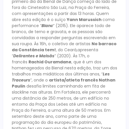
primeiro dia da Bienal de Dança começa do lado de
fora do Cineteatro São Luiz, na Praça do Ferreira,
com apresentações a partir das 13 horas. Quem
abre esta edição é o suíço
Yann Marussich
coma
performance “
Blanc
” (2015). Ele aparece todo de
branco, de terno e gravata, e as pessoas são
convidadas a responder perguntas escrevendo em
sua roupa. Às 16h, o coletivo de artistas
No barraco
da Constância tem!
, do Ceará,apresenta
“
Delirantes e Malsãs
” (2020). Às 17h, o
francês
Rachid Ouramdane
, que é um dos
homenageados da Bienal nesta edição, traz um dos
trabalhos mais midiáticos dos últimos anos, “
Les
Traceurs
”, onde o
artista/atleta francês Nathan
Paulin
desafia limites caminhando em fita de
slackline nas alturas. Em Fortaleza, ele percorrerá
uma distância de 250 metros, de um edifício no
entorno da Praça dos Leões até um edifício na
Praça do Ferreira, a uma altura de 50 metros. Em
setembro deste ano, como parte de uma
programação do dia europeu do patrimônio,
Nathan fez um percurso de 670 metros, da Torre