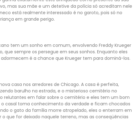
ivo, mas sua mãe e um detetive da polícia só acreditam nele
oneco está realmente interessado é no garoto, pois só no
 criança em grande perigo.
icano tem um sonho em comum, envolvendo Freddy Krueger
rado, que sempre os persegue em seus sonhos. Enquanto eles
o adormecem é a chance que Krueger tem para dominá-los.
a casa nos arredores de Chicago. A casa é perfeita,
zendo barulho na estrada, e o misterioso cemitério no
ão relutantes em falar sobre o cemitério e eles tem um bom
 o casal toma conhecimento da verdade e ficam chocados
ndo o gato da família morre atropelado, eles o enterram em
r o que for deixado naquele terreno, mas as conseqüências