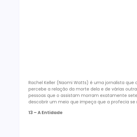
Ellison (Ethan Hawke) é um escritor de romances 
nova casa ele descobre antigos rolos de filme, q
que elas representam e com um estranho símbolo 
correr sério risco de morte. Com Vincent D’Onofrio
Compartilhar artigo:
Post anterior