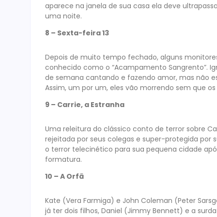
aparece na janela de sua casa ela deve ultrapassar
uma noite.
8 – Sexta-feira 13
Depois de muito tempo fechado, alguns monitores 
conhecido como o “Acampamento Sangrento”. Ignora
de semana cantando e fazendo amor, mas não esp
Assim, um por um, eles vão morrendo sem que os
9 – Carrie, a Estranha
Uma releitura do clássico conto de terror sobre C
rejeitada por seus colegas e super-protegida por
o terror telecinético para sua pequena cidade apó
formatura.
10 – A Orfã
Kate (Vera Farmiga) e John Coleman (Peter Sarsg
já ter dois filhos, Daniel (Jimmy Bennett) e a su