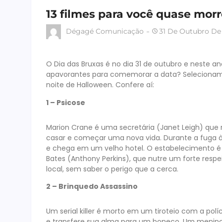
13 filmes para você quase mor
Dégagé Comunicação
31 De Outubro De
O Dia das Bruxas é no dia 31 de outubro e neste a
apavorantes para comemorar a data? Selecionamos 
noite de Halloween. Confere aí:
1 – Psicose
Marion Crane é uma secretária (Janet Leigh) que r
casar e começar uma nova vida. Durante a fuga à
e chega em um velho hotel. O estabelecimento é
Bates (Anthony Perkins), que nutre um forte respe
local, sem saber o perigo que a cerca.
2 – Brinquedo Assassino
Um serial killer é morto em um tiroteio com a pol
e transfere sua alma para um boneco. Um menin