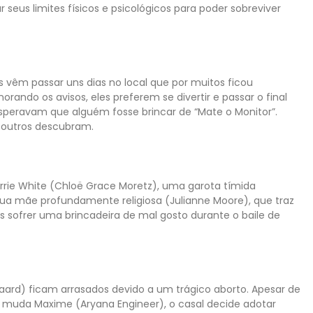
 seus limites físicos e psicológicos para poder sobreviver
vêm passar uns dias no local que por muitos ficou
ndo os avisos, eles preferem se divertir e passar o final
eravam que alguém fosse brincar de “Mate o Monitor”.
 outros descubram.
arrie White (Chloë Grace Moretz), uma garota tímida
 sua mãe profundamente religiosa (Julianne Moore), que traz
s sofrer uma brincadeira de mal gosto durante o baile de
aard) ficam arrasados devido a um trágico aborto. Apesar de
rda muda Maxime (Aryana Engineer), o casal decide adotar