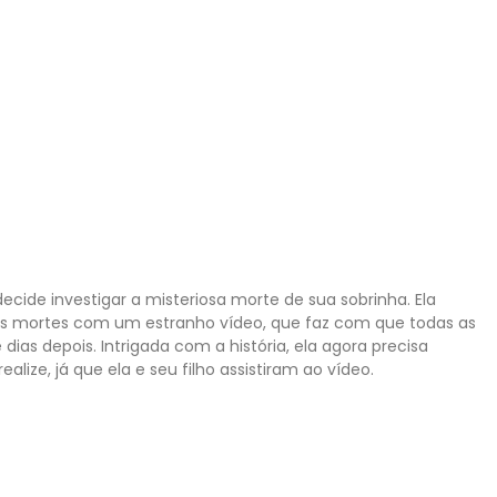
policias que acaba de se mudar com a família. No sótão da
ue trazem imagens de pessoas sendo mortas. Intrigado com o
presente nas imagens, ele e sua família logo passam a
.
Próximo post