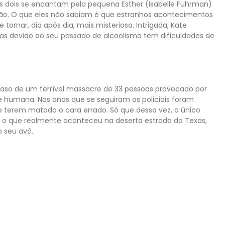
os dois se encantam pela pequena Esther (Isabelle Fuhrman)
o. O que eles não sabiam é que estranhos acontecimentos
tornar, dia após dia, mais misteriosa. Intrigada, Kate
as devido ao seu passado de alcoolismo tem dificuldades de
caso de um terrível massacre de 33 pessoas provocado por
humana. Nos anos que se seguiram os policiais foram
 terem matado o cara errado. Só que dessa vez, o único
 o que realmente aconteceu na deserta estrada do Texas,
o seu avô.
ecide investigar a misteriosa morte de sua sobrinha. Ela
ras mortes com um estranho vídeo, que faz com que todas as
as depois. Intrigada com a história, ela agora precisa
lize, já que ela e seu filho assistiram ao vídeo.