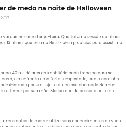
rer de medo na noite de Halloween
 2017
no vai cair em uma terça-feira. Que tal uma sessão de filmes
13 filmes que tem no Netflix bem propícios para assistir na
ouba 40 mil dólares da imobiliária onde trabalha para se
 carro, ela enfrenta uma forte tempestade, erra o caminho
 administrado por um sujeito atencioso chamado Norman
ito e temor por sua mãe. Marion decide passar a noite no
ícia, mas antes de morrer utiliza seus conhecimentos de vodu
o ganha exatamente este brinquedo como presente da sua