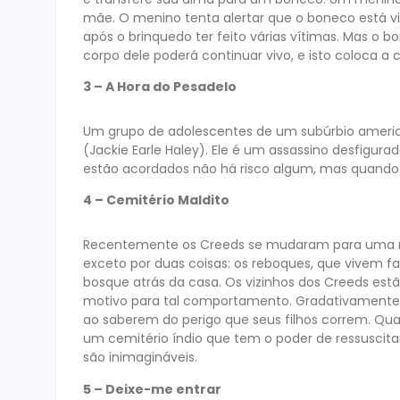
mãe. O menino tenta alertar que o boneco está v
após o brinquedo ter feito várias vítimas. Mas o b
corpo dele poderá continuar vivo, e isto coloca a
3 – A Hora do Pesadelo
Um grupo de adolescentes de um subúrbio amer
(Jackie Earle Haley). Ele é um assassino desfigu
estão acordados não há risco algum, mas quand
4 – Cemitério Maldito
Recentemente os Creeds se mudaram para uma nov
exceto por duas coisas: os reboques, que vivem fa
bosque atrás da casa. Os vizinhos dos Creeds est
motivo para tal comportamento. Gradativamente
ao saberem do perigo que seus filhos correm. Qua
um cemitério índio que tem o poder de ressuscita
são inimagináveis.
5 – Deixe-me entrar