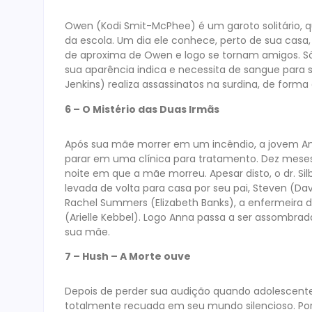
Owen (Kodi Smit-McPhee) é um garoto solitário, 
da escola. Um dia ele conhece, perto de sua casa
de aproxima de Owen e logo se tornam amigos. Só
sua aparência indica e necessita de sangue para 
Jenkins) realiza assassinatos na surdina, de forma 
6 – O Mistério das Duas Irmãs
Após sua mãe morrer em um incêndio, a jovem Anna
parar em uma clínica para tratamento. Dez mese
noite em que a mãe morreu. Apesar disto, o dr. Sil
levada de volta para casa por seu pai, Steven (Dav
Rachel Summers (Elizabeth Banks), a enfermeira
(Arielle Kebbel). Logo Anna passa a ser assombra
sua mãe.
7 – Hush – A Morte ouve
Depois de perder sua audição quando adolescente
totalmente recuada em seu mundo silencioso. Po