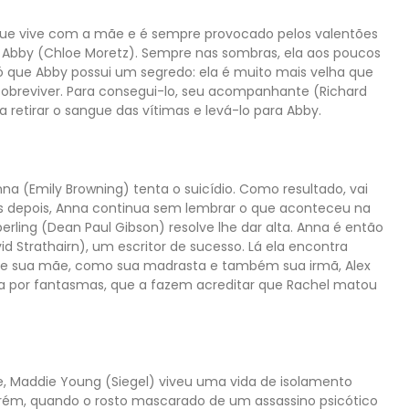
que vive com a mãe e é sempre provocado pelos valentões
, Abby (Chloe Moretz). Sempre nas sombras, ela aos poucos
 que Abby possui um segredo: ela é muito mais velha que
sobreviver. Para consegui-lo, seu acompanhante (Richard
a retirar o sangue das vítimas e levá-lo para Abby.
 (Emily Browning) tenta o suicídio. Como resultado, vai
s depois, Anna continua sem lembrar o que aconteceu na
berling (Dean Paul Gibson) resolve lhe dar alta. Anna é então
id Strathairn), um escritor de sucesso. Lá ela encontra
 de sua mãe, como sua madrasta e também sua irmã, Alex
da por fantasmas, que a fazem acreditar que Rachel matou
, Maddie Young (Siegel) viveu uma vida de isolamento
rém, quando o rosto mascarado de um assassino psicótico