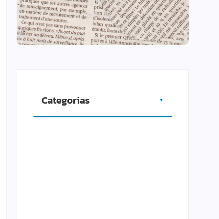
Categorias
▼
Artigos
Cidade
Comércio
Cultura