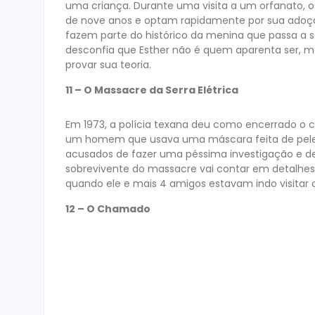
uma criança. Durante uma visita a um orfanato, 
de nove anos e optam rapidamente por sua adoçã
fazem parte do histórico da menina que passa a se 
desconfia que Esther não é quem aparenta ser, m
provar sua teoria.
11 – O Massacre da Serra Elétrica
Em 1973, a polícia texana deu como encerrado o 
um homem que usava uma máscara feita de pele 
acusados de fazer uma péssima investigação e de
sobrevivente do massacre vai contar em detalhes
quando ele e mais 4 amigos estavam indo visitar 
12 – O Chamado
Rachel Keller (Naomi Watts) é uma jornalista que d
percebe a relação da morte dela e de várias out
pessoas que o assistam morram exatamente sete di
descobrir um meio que impeça que a profecia se rea
13 – A Entidade