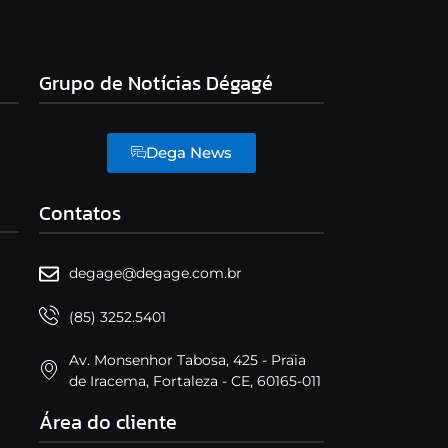
Grupo de Notícias Dégagé
Dega News
Contatos
degage@degage.com.br
(85) 3252.5401
Av. Monsenhor Tabosa, 425 - Praia
de Iracema, Fortaleza - CE, 60165-011
Área do cliente